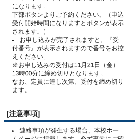
93-5111（総合事務室）
※体調がすぐれない、発熱があるなどの場合
は、来校をお控えください。
［アクセス］
https://www.naragakuen.jp/tomigaoka/acc_map/index.html
一覧に戻る
〒631-8522 奈良市中登美ヶ丘３丁目１５−１
TEL：0742-93-5111
Copyright ©奈良学園登美ヶ丘中学校