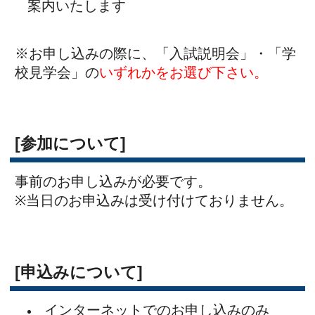
されます。）
お申し込みが完了されますと、『受
付番号』が表示されますので番号をお控
えください。
※お申し込みの受付は11月21日（金）
13時00分に締め切りとなります。
なお、定員に達し次第、受付を締め切り
ます。
[注意事項]
連絡事項が発生する場合、本校ホー
ムページに掲載します。必ず事前にご確
認ください。
必ず上履きと外靴袋をご持参くださ
い。
来校の際は、奈良学園登美ヶ丘正門
よりお入りください。
なお、お車での来校はご遠慮ください。
申込み後のキャンセル・変更等は、
下記にご連絡ください。
0742-93-5505(広報室）または、0742-