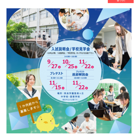
2025年11月22日（土） 14:00～
日時
16:00
小学4年生、5年生、6年生
対象
本校
会場
[内容について]
学校概要説明
学校概要説明の後、入試説明と学校見学に
分かれます