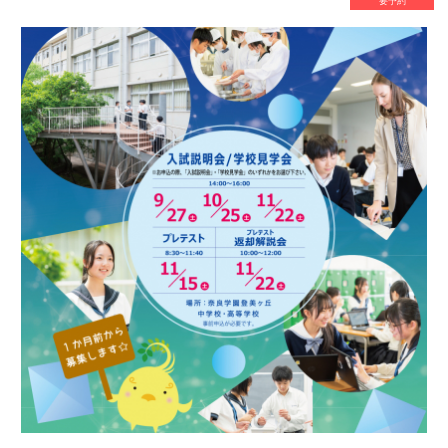
2025年10月25日（土） 14:00～
日時
16:00
小学4年生、5年生、6年生
対象
本校
会場
[内容について]
学校概要説明
学校概要説明の後、入試説明と学校見学に
分かれます