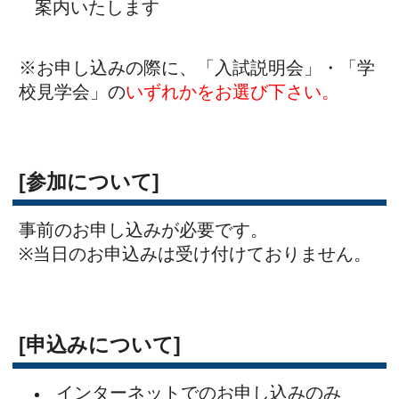
されます。）
お申し込みが完了されますと、『受
付番号』が表示されますので番号をお控
えください。
※お申し込みの受付は10月24日（金）
13時00分に締め切りとなります。
なお、定員に達し次第、受付を締め切り
ます。
[注意事項]
連絡事項が発生する場合、本校ホー
ムページに掲載します。必ず事前にご確
認ください。
必ず上履きと外靴袋をご持参くださ
い。
来校の際は、奈良学園登美ヶ丘正門
よりお入りください。
なお、お車での来校はご遠慮ください。
申込み後のキャンセル・変更等は、
下記にご連絡ください。
0742-93-5505(広報室）または、0742-