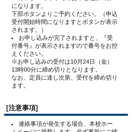
93-5111（総合事務室）
※体調がすぐれない、発熱があるなどの場合
は、来校をお控えください。
［アクセス］
https://www.naragakuen.jp/tomigaoka/acc_map/index.html
一覧に戻る
〒631-8522 奈良市中登美ヶ丘３丁目１５−１
TEL：0742-93-5111
Copyright ©奈良学園登美ヶ丘中学校