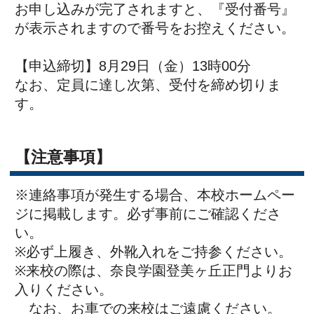
5111（総合事務室）
体調がすぐれない、発熱があるなどの場合
は、来校をお控えください。
【アクセス】
https://www.naragakuen.jp/tomigaoka/acc_map/index.html
一覧に戻る
〒631-8522 奈良市中登美ヶ丘３丁目１５−１
TEL：0742-93-5111
Copyright ©奈良学園登美ヶ丘中学校