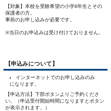
【申込方法】下部ボタンよりご予約くださ
い。（申込受付開始時間になりますとボタン
が表示されます。）
お申し込みが完了されますと、『受付番号』
が表示されますので番号をお控えください。
【申込締切】8月29日（金）13時00分
なお、定員に達し次第、受付を締め切りま
す。
【注意事項】
※連絡事項が発生する場合、本校ホームペー
ジに掲載します。必ず事前にご確認くださ
い。
※必ず上履き、外靴入れをご持参ください。
※来校の際は、奈良学園登美ヶ丘正門よりお
入りください。
なお、お車での来校はご遠慮ください。
※申込み後のキャンセル・変更等は、下記に
ご連絡ください。
0742-93-5505(広報室）または、0742-93-