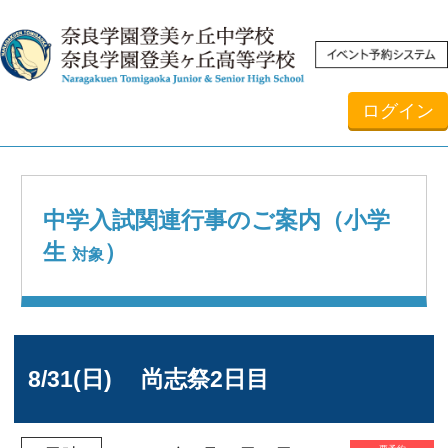
ログイン
中学入試関連行事のご案内（小学
生
）
対象
8/31(日) 尚志祭2日目
要予約
2025年8月31日（日）
日時
10:00～12:00
小学6年生
対象
本校
会場