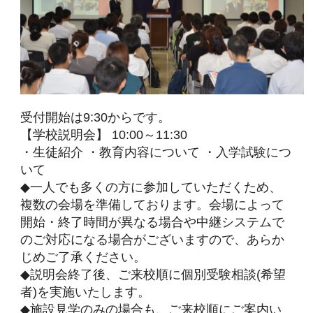
検)の合格証などをお持ちください。
○本校発行の｢VISITOR'S CARD｣をお持ちの方は
受付時にご提示ください。
○履きなれた上履きと靴袋をご持参ください。
ID・パスワードを
お持ちの方
ログインして予約する
ID・パスワードを
お持ちでない方
こちらから
一覧に戻る