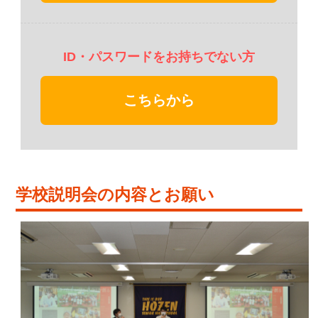
受付開始は9:30からです。
【学校説明会】 10:00～11:30
・生徒紹介 ・教育内容について ・入学試験につ
いて
◆一人でも多くの方に参加していただくため、
複数の会場を準備しております。会場によって
開始・終了時間が異なる場合や中継システムで
のご対応になる場合がございますので、あらか
じめご了承ください。
◆説明会終了後、ご来校順に個別受験相談(希望
者)を実施いたします。
◆施設見学のみの場合も、ご来校順にご案内い
たします。
○感染防止には充分注意しておりますが、説明会
中はマスクの着用をお薦めいたします。発熱な
ど体調が優れない場合は、参加をお控えくださ
い。
○各ご家庭2名(最大3名)までの参加とさせていた
だきます。
○個別相談は来校された順に承ります。ご希望の
方は通知表のコピーや各種検定(英検・漢検・数