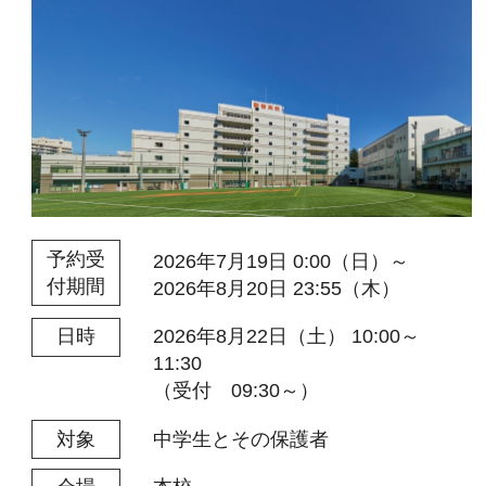
予約受
2026年7月19日 0:00（日）～
付期間
2026年8月20日 23:55（木）
2026年8月22日（土） 10:00～
日時
11:30
（受付 09:30～）
中学生とその保護者
対象
本校
会場
駐車場はありません。公共交通機
関をご利用ください。
【最寄り駅】
高田馬場駅より徒歩８分
(JR山手線・西武新宿線・東
京ﾒﾄﾛ東西線)
西早稲田駅より徒歩７分(東京ﾒﾄ
ﾛ副都心線)
ID・パスワードを
お持ちの方