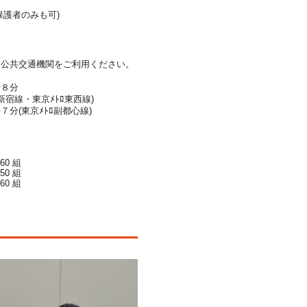
保護者のみも可)
。公共交通機関をご利用ください。
８分
宿線・東京ﾒﾄﾛ東西線)
分(東京ﾒﾄﾛ副都心線)
 60 組
 50 組
 60 組