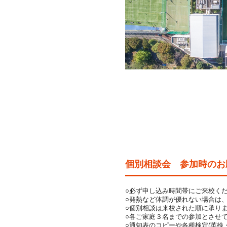
個別相談会 参加時のお
○必ず申し込み時間帯にご来校く
○発熱など体調が優れない場合は
○個別相談は来校された順に承り
○各ご家庭３名までの参加とさせ
○通知表のコピーや各種検定(英検