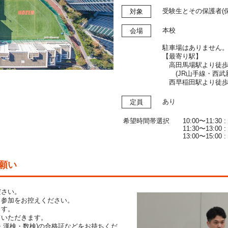
受験生とその保護者(
対象
本校
会場
駐車場はありません
【最寄り駅】
高田馬場駅より徒歩
(JR山手線・西武新
西早稲田駅より徒歩７
あり
定員
希望時間帯選択
10:00〜11:30 :
11:30〜13:00 :
13:00〜15:00 :
願い
ださい。
、参加をお控えください。
ます。
ていただきます。
・漢検・数検)の合格証などをお持ちくだ